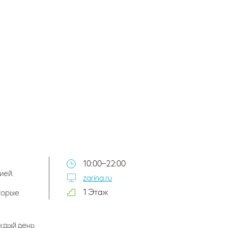
10:00–22:00
ией.
zarina.ru
1 Этаж
торые
ждый день