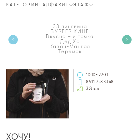
КАТЕГОРИИ
АЛФАВИТ
ЭТАЖ
33 пингвина
БУРГЕР КИНГ
Вкусно – и точка
Дед Хо
Казан-Мангал
Теремок
10:00 - 22:00
8 911 228 30 48
3 Этаж
ХОЧУ!