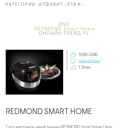
КАТЕГОРИИ
АЛФАВИТ
ЭТАЖ
DNS
REDMOND Smart Home
ОНЛАЙН ТРЕЙД.РУ
10:00–22:00
multivarka.pro
1 Этаж
REDMOND SMART HOME
Сеть магазинов умной техники REDMOND Smart Home. Цель