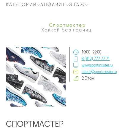
КАТЕГОРИИ
АЛФАВИТ
ЭТАЖ
Спортмастер
Хоккей без границ
10:00–22:00
8 (812) 777 77 71
www.sportmaster.ru
client@sportmaster.ru
2 Этаж
СПОРТМАСТЕР