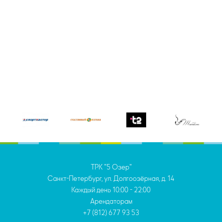
ТРК "5 Озер"
Санкт-Петербург, ул. Долгоозёрная, д. 14
Каждый день
10:00 - 22:00
Арендаторам
+7 (812) 677 93 53