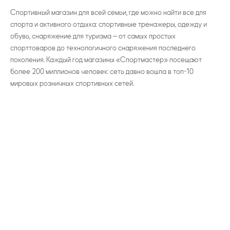
Спортивный магазин для всей семьи, где можно найти все для
спорта и активного отдыха: спортивные тренажеры, одежду и
обувь, снаряжение для туризма — от самых простых
спорттоваров до технологичного снаряжения последнего
поколения. Каждый год магазины «Спортмастер» посещают
более 200 миллионов человек: сеть давно вошла в топ-10
мировых розничных спортивных сетей.