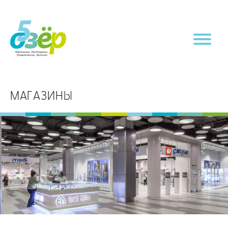
МАГАЗИНЫ