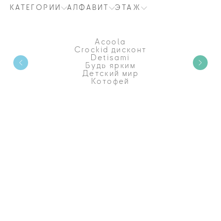
КАТЕГОРИИ
АЛФАВИТ
ЭТАЖ
Acoola
Crockid дисконт
Detisami
Будь ярким
Детский мир
Котофей