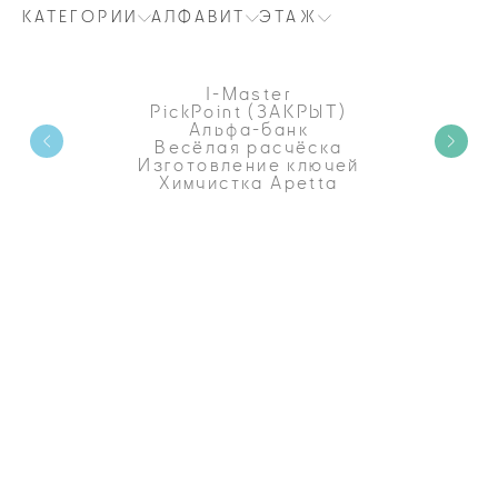
КАТЕГОРИИ
АЛФАВИТ
ЭТАЖ
I-Master
PickPoint (ЗАКРЫТ)
Альфа-банк
Весёлая расчёска
Изготовление ключей
Химчистка Apetta